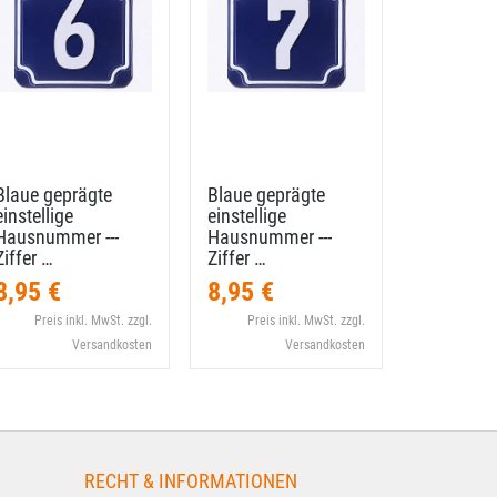
Blaue geprägte
Blaue geprägte
Blaue gep
einstellige
einstellige
einstellig
Hausnummer --​-
Hausnummer --​-
Hausnumme
Ziffer …
Ziffer …
Ziffer …
8,95 €
8,95 €
8,95 €
Preis inkl. MwSt. zzgl.
Preis inkl. MwSt. zzgl.
Preis i
Versandkosten
Versandkosten
RECHT & INFORMATIONEN