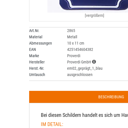
[vergrößern]
Art.Nr.
2865
Material
Metall
Abmessungen
10 x 11 cm
EAN
4251454604382
Marke
Proverdi
Hersteller
Proverdi GmbH
Herst.-Nr.
em02_geprägt_1_blau
Umtausch
ausgeschlossen
BESCHREIBUNG
Bei diesen Schildern handelt es sich um Ha
IM DETAIL: