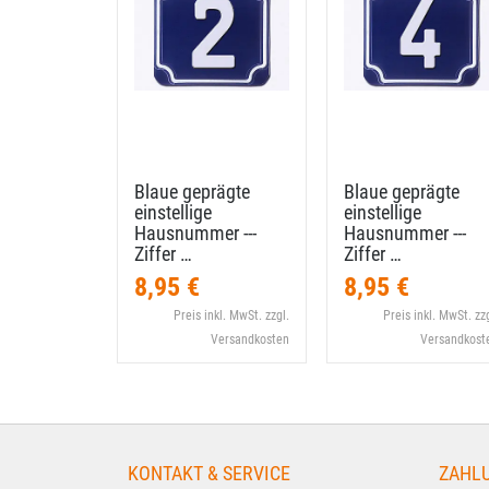
Blaue geprägte
Blaue geprägte
einstellige
einstellige
Hausnummer --​-
Hausnummer --​-
Ziffer …
Ziffer …
8,95 €
8,95 €
Preis inkl. MwSt. zzgl.
Preis inkl. MwSt. zzg
Versandkosten
Versandkost
KONTAKT & SERVICE
ZAHL