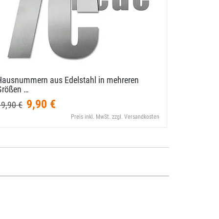
Hausnummern aus Edelstahl in mehreren
Einstellig
Größen …
9,90 €
9,99 €
19,90 €
Preis inkl. MwSt. zzgl. Versandkosten