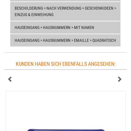
BESCHILDERUNG > NACH VERWENDUNG > GESCHENKIDEEN >
EINZUG & EINWEIHUNG
HAUSEINGANG > HAUSNUMMERN > MIT NAMEN
HAUSEINGANG > HAUSNUMMERN > EMAILLE > QUADRATISCH
KUNDEN HABEN SICH EBENFALLS ANGESEHEN: