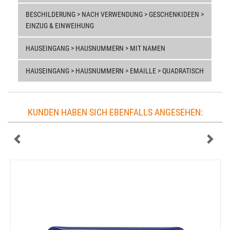
BESCHILDERUNG > NACH VERWENDUNG > GESCHENKIDEEN >
EINZUG & EINWEIHUNG
HAUSEINGANG > HAUSNUMMERN > MIT NAMEN
HAUSEINGANG > HAUSNUMMERN > EMAILLE > QUADRATISCH
KUNDEN HABEN SICH EBENFALLS ANGESEHEN: