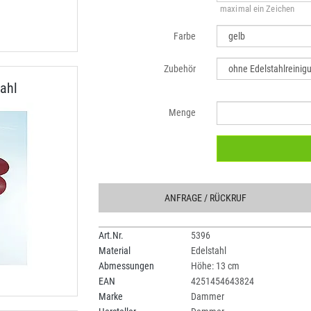
maximal ein Zeichen
Farbe
Zubehör
ahl
Menge
ANFRAGE
/ RÜCKRUF
Art.Nr.
5396
Material
Edelstahl
Abmessungen
Höhe: 13 cm
EAN
4251454643824
Marke
Dammer