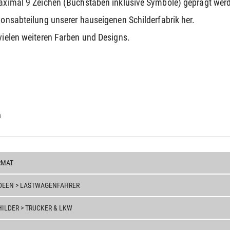
 maximal 9 Zeichen (Buchstaben inklusive Symbole) geprägt we
tionsabteilung unserer hauseigenen Schilderfabrik her.
 vielen weiteren Farben und Designs.
h
MAT
DEEN > LASTWAGENFAHRER
LDER > TRUCKER & LKW