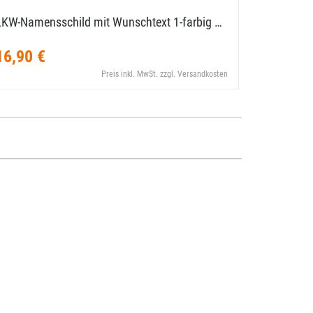
LKW-​Namensschild mit Wunschtext 1-​farbig …
Kennzeic
neongelb
16,90 €
19,80 €
Preis inkl. MwSt. zzgl. Versandkosten