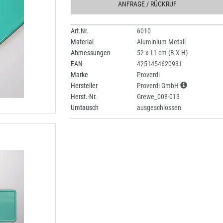
ANFRAGE
/ RÜCKRUF
Art.Nr.
6010
Material
Aluminium Metall
Abmessungen
52 x 11 cm (B X H)
EAN
4251454620931
Marke
Proverdi
Hersteller
Proverdi GmbH
Herst.-Nr.
Grewe_008-013
Umtausch
ausgeschlossen