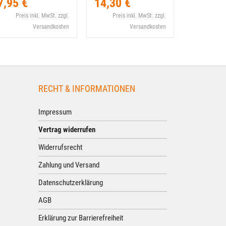
7,95 €
14,30 €
99,90 
Preis inkl. MwSt. zzgl.
Preis inkl. MwSt. zzgl.
Preis i
Versandkosten
Versandkosten
RECHT & INFORMATIONEN
Impressum
Vertrag widerrufen
Widerrufsrecht
Zahlung und Versand
Datenschutzerklärung
AGB
Erklärung zur Barrierefreiheit