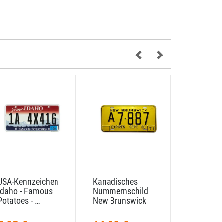
USA-​Kennzeichen
Kanadisches
Verkehrss
Idaho - Famous
Nummernschild
Känguru 
Potatoes - …
New Brunswick
Australie