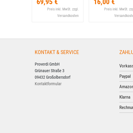
69,95 €
16,00 €
Preis inkl. MwSt. zzgl.
Preis inkl. MwSt. zzg
Versandkosten
Versandkost
KONTAKT & SERVICE
ZAHL
Proverdi GmbH
Vorkass
Grünauer Straße 3
Paypal
09432 Großolbersdorf
Kontaktformular
Amazon
Klarna
Rechnun