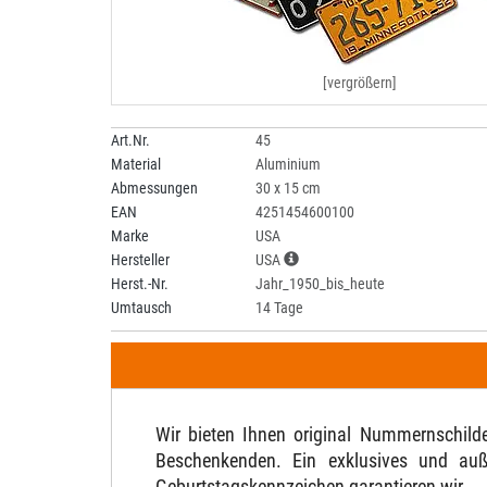
[vergrößern]
Art.Nr.
45
Material
Aluminium
Abmessungen
30 x 15 cm
EAN
4251454600100
Marke
USA
Hersteller
USA
Herst.-Nr.
Jahr_1950_bis_heute
Umtausch
14 Tage
Wir bieten Ihnen original Nummernschil
Beschenkenden. Ein exklusives und auß
Geburtstagskennzeichen garantieren wir.