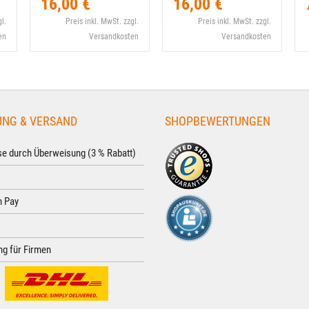
16,00 €
16,00 €
l.
Preis inkl. MwSt. zzgl.
Preis inkl. MwSt. zzgl.
en
Versandkosten
Versandkosten
UNG & VERSAND
SHOPBEWERTUNGEN
e durch Überweisung (3 % Rabatt)
 Pay
g für Firmen