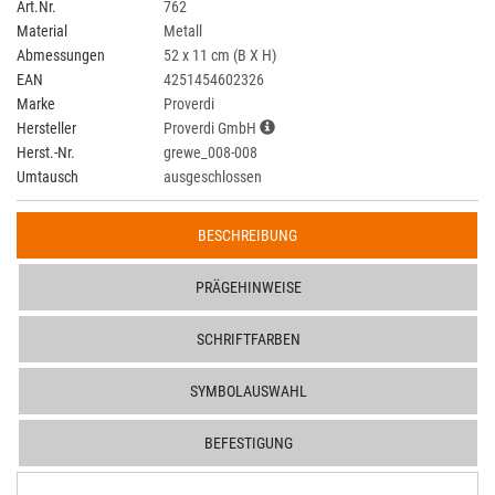
Art.Nr.
762
Material
Metall
Abmessungen
52 x 11 cm (B X H)
EAN
4251454602326
Marke
Proverdi
Hersteller
Proverdi GmbH
Herst.-Nr.
grewe_008-008
Umtausch
ausgeschlossen
BESCHREIBUNG
PRÄGEHINWEISE
SCHRIFTFARBEN
SYMBOLAUSWAHL
BEFESTIGUNG