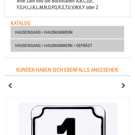
eine Zahl und die Buchstaben A,B,C,D,E,
F,G,H,I,J,K,L,M,N,O,P,Q,R,S,T,U,V,W,X,Y oder Z
KATALOG
HAUSEINGANG > HAUSNUMMERN
HAUSEINGANG > HAUSNUMMERN > GEPRÄGT
KUNDEN HABEN SICH EBENFALLS ANGESEHEN: