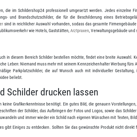
, die im Schildershop24 professionell umgesetzt werden. Jedes einzelne Fi
ungs- und Brandschutzschilder, die für die Beschilderung eines Betriebsgel
er
sind in reichlicher Auswahl vorhanden, sodass das gesamte Firmengebäude
Publikumsverkehr wie Hotels, Gaststätten,
Arztpraxen
, Verwaltungsgebäude und s
uch in diesem Bereich Schilder bestellen möchte, findet eine breite Auswahl. 
liche Leben: Niemand muss mehr mit seinem Kennzeichenhalter Werbung fürs Aut
ßige Parkplatzschilder, die auf Wunsch auch mit individueller Gestaltung, 
idee beliebt.
nd Schilder drucken lassen
keine Grafikerkenntnisse benötigt. Ein gutes Bild, die genauen Vorstellungen
schriften der Schilder, das Aufbringen der Fotos und Logos, sowie das Schild
abzuwandeln und immer wieder ein Schild nach eigenen Wünschen mit Texten, Bild
 es gibt Einiges zu entdecken. Sollten Sie das gewünschte Produkt nicht direk