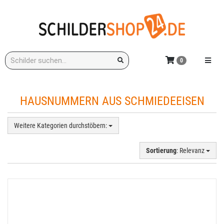
Zum
Hauptinhalt
springen
Stichwort:
Menü e
0
HAUSNUMMERN AUS SCHMIEDEEISEN
Weitere Kategorien durchstöbern:
Sortierung
: Relevanz