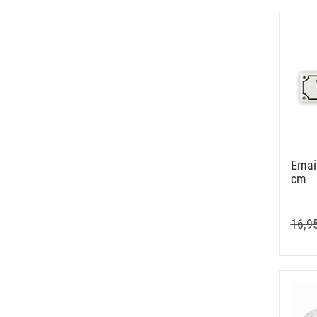
Email
cm
16,9