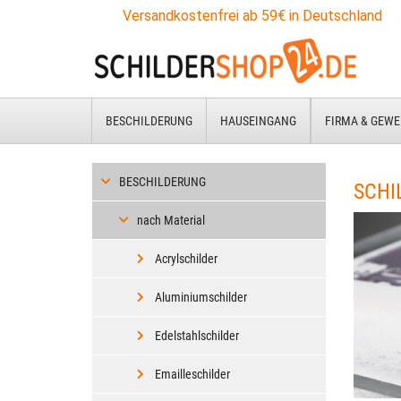
Zum
Versandkostenfrei ab 59€ in Deutschland
Hauptinhalt
springen
BESCHILDERUNG
HAUSEINGANG
FIRMA & GEWE
BESCHILDERUNG
SCHI
nach Material
Acrylschilder
Aluminiumschilder
Edelstahlschilder
Emailleschilder