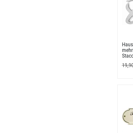
Haus
mehre
Stac
19,9