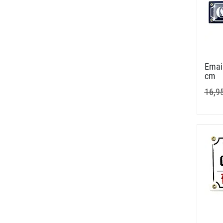
Email
cm
16,9