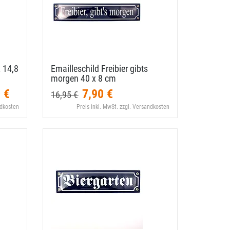
 14,​8
Emailleschild Freibier gibts
morgen 40 x 8 cm
 €
7,90 €
16,95 €
ndkosten
Preis inkl. MwSt. zzgl. Versandkosten