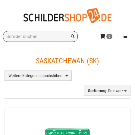
Zum
Hauptinhalt
springen
Stichwort:
Menü e
0
SASKATCHEWAN (SK)
Weitere Kategorien durchstöbern:
Sortierung
: Relevanz