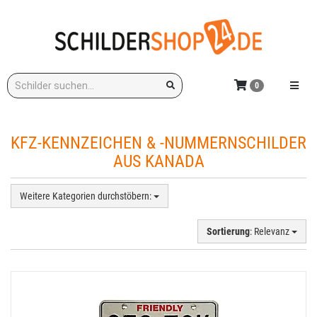
Zum
Hauptinhalt
springen
Stichwort:
Menü e
0
KFZ-KENNZEICHEN & -NUMMERNSCHILDER
AUS KANADA
Weitere Kategorien durchstöbern:
Sortierung
: Relevanz