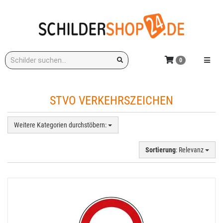
Zum
Hauptinhalt
springen
Stichwort:
Menü e
0
STVO VERKEHRSZEICHEN
Weitere Kategorien durchstöbern:
Sortierung
: Relevanz