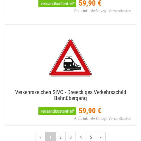
59,90 €
Preis inkl. MwSt. zzgl. Versandkosten
Verkehrszeichen StVO - Dreieckiges Verkehrsschild
Bahnübergang
59,90 €
Preis inkl. MwSt. zzgl. Versandkosten
«
1
2
3
4
5
»