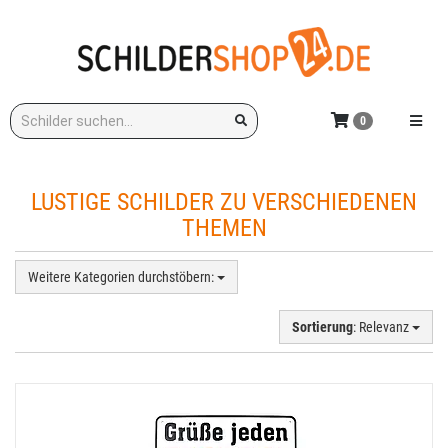
Zum
Hauptinhalt
springen
Stichwort:
Menü e
0
LUSTIGE SCHILDER ZU VERSCHIEDENEN
THEMEN
Weitere Kategorien durchstöbern:
Sortierung
: Relevanz