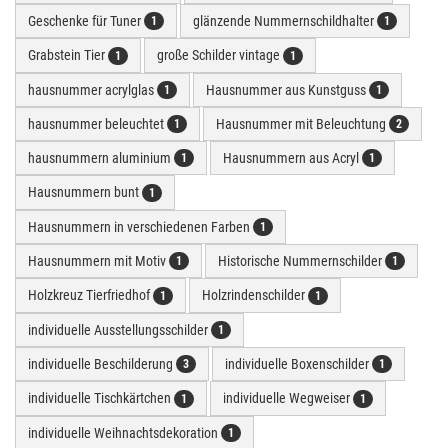
Geschenke für Tuner
glänzende Nummernschildhalter
1
1
Grabstein Tier
große Schilder vintage
1
1
hausnummer acrylglas
Hausnummer aus Kunstguss
1
1
hausnummer beleuchtet
Hausnummer mit Beleuchtung
1
2
hausnummern aluminium
Hausnummern aus Acryl
1
1
Hausnummern bunt
1
Hausnummern in verschiedenen Farben
1
Hausnummern mit Motiv
Historische Nummernschilder
1
1
Holzkreuz Tierfriedhof
Holzrindenschilder
1
1
individuelle Ausstellungsschilder
1
individuelle Beschilderung
individuelle Boxenschilder
3
1
individuelle Tischkärtchen
individuelle Wegweiser
1
1
individuelle Weihnachtsdekoration
1