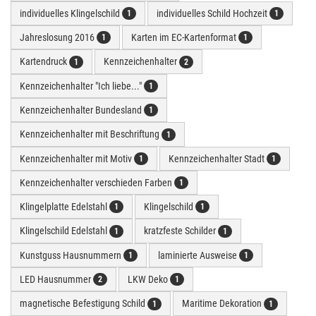
individuelles Klingelschild
individuelles Schild Hochzeit
1
1
Jahreslosung 2016
Karten im EC-Kartenformat
1
1
Kartendruck
Kennzeichenhalter
1
2
Kennzeichenhalter "Ich liebe..."
1
Kennzeichenhalter Bundesland
1
Kennzeichenhalter mit Beschriftung
1
Kennzeichenhalter mit Motiv
Kennzeichenhalter Stadt
1
1
Kennzeichenhalter verschieden Farben
1
Klingelplatte Edelstahl
Klingelschild
1
1
Klingelschild Edelstahl
kratzfeste Schilder
1
1
Kunstguss Hausnummern
laminierte Ausweise
1
1
LED Hausnummer
LKW Deko
2
1
magnetische Befestigung Schild
Maritime Dekoration
1
1