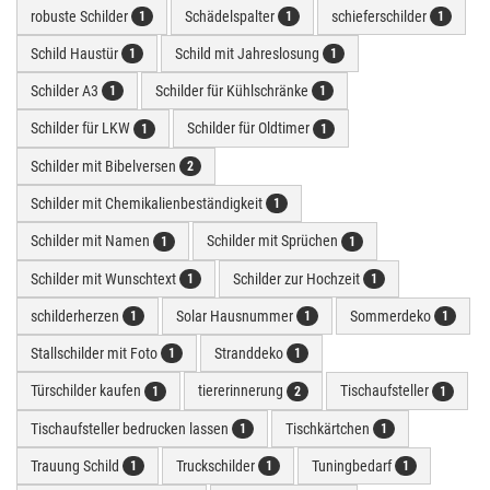
robuste Schilder
Schädelspalter
schieferschilder
1
1
1
Schild Haustür
Schild mit Jahreslosung
1
1
Schilder A3
Schilder für Kühlschränke
1
1
Schilder für LKW
Schilder für Oldtimer
1
1
Schilder mit Bibelversen
2
Schilder mit Chemikalienbeständigkeit
1
Schilder mit Namen
Schilder mit Sprüchen
1
1
Schilder mit Wunschtext
Schilder zur Hochzeit
1
1
schilderherzen
Solar Hausnummer
Sommerdeko
1
1
1
Stallschilder mit Foto
Stranddeko
1
1
Türschilder kaufen
tiererinnerung
Tischaufsteller
1
2
1
Tischaufsteller bedrucken lassen
Tischkärtchen
1
1
Trauung Schild
Truckschilder
Tuningbedarf
1
1
1