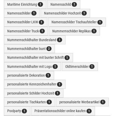
Maritime Einrichtung
Namensschild
1
1
Namensschilder
Namensschilder Hochzeit
1
1
Namensschilder LKW
Namensschilder Tischaufsteller
1
1
Namensschilder Truck
Nummernschilder Replikas
1
1
Nummernschildhalter Bundesland
1
Nummernschildhalter bunt
2
Nummernschildhalter mit bunter Schrift
1
Nummernschildhalter mit Logo
Oldtimerschilder
1
1
personalisierte Dekoration
1
personalisierte Kennzeichenhalter
1
personalisierte Schilder Hochzeit
1
personalisierte Tischkarten
personalisierte Werbeartikel
1
1
Poolparty
Präsentationsschilder online kaufen
1
1