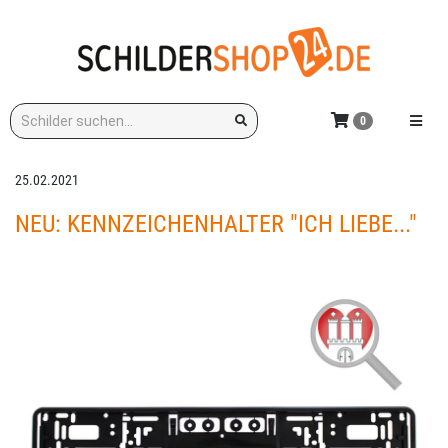
Zum
Hauptinhalt
springen
Stichwort:
Menü e
0
25.02.2021
NEU: KENNZEICHENHALTER "ICH LIEBE..."