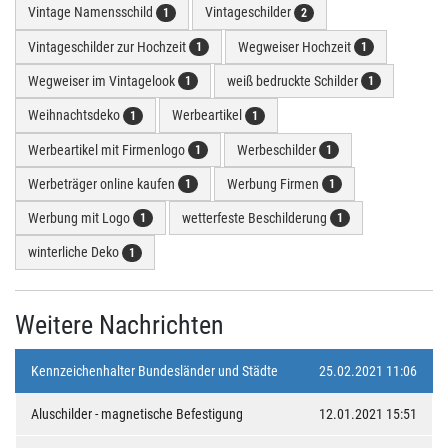
Vintage Namensschild
Vintageschilder
1
2
Vintageschilder zur Hochzeit
Wegweiser Hochzeit
1
1
Wegweiser im Vintagelook
weiß bedruckte Schilder
1
1
Weihnachtsdeko
Werbeartikel
1
1
Werbeartikel mit Firmenlogo
Werbeschilder
1
1
Werbeträger online kaufen
Werbung Firmen
1
1
Werbung mit Logo
wetterfeste Beschilderung
1
1
winterliche Deko
1
Weitere Nachrichten
Kennzeichenhalter Bundesländer und Städte
25.02.2021 11:06
Aluschilder - magnetische Befestigung
12.01.2021 15:51