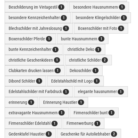
Beschilderung im Vintagestil
besondere Hausnummern
1
1
besondere Kennzeichenhalter
besondere Klingelschilder
1
1
Blechschilder mit Jahreslosung
Boxenschilder mit Foto
1
1
Boxenschilder Pferde
bunte Hausnummern
1
1
bunte Kennzeichenhalter
christliche Deko
1
1
christliche Geschenkideen
christliche Schilder
1
2
Clubkarten drucken lassen
Dekoschilder
1
1
Dibond Schilder
Edelstahlschild mit Logo
1
1
Edelstahlschilder mit Farbdruck
elegante hausnummer
1
1
erinnerung
Erinnerung Haustier
1
1
extravagante Hausnummern
Firmenschilder bunt
1
1
Firmenschilder Edelstahl
Firmenwerbung
1
1
Gedenktafel Haustier
Geschenke für Autoliebhaber
1
2