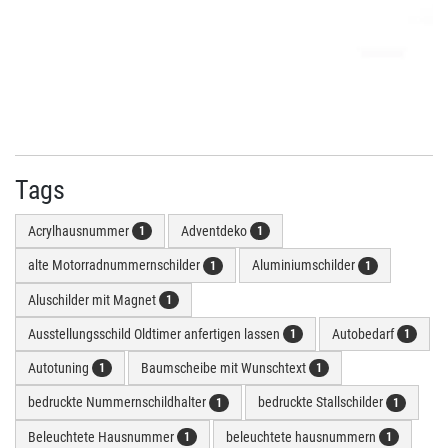
Tags
Acrylhausnummer
Adventdeko
1
1
alte Motorradnummernschilder
Aluminiumschilder
1
1
Aluschilder mit Magnet
1
Ausstellungsschild Oldtimer anfertigen lassen
Autobedarf
1
1
Autotuning
Baumscheibe mit Wunschtext
1
1
bedruckte Nummernschildhalter
bedruckte Stallschilder
1
1
Beleuchtete Hausnummer
beleuchtete hausnummern
1
1