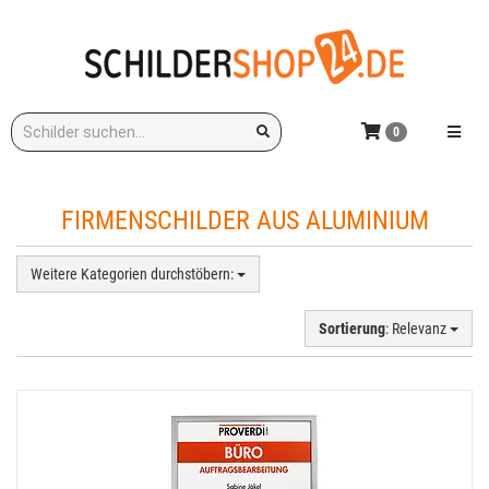
Zum
Hauptinhalt
springen
Stichwort:
Menü e
0
FIRMENSCHILDER AUS ALUMINIUM
Weitere Kategorien durchstöbern:
Sortierung
: Relevanz