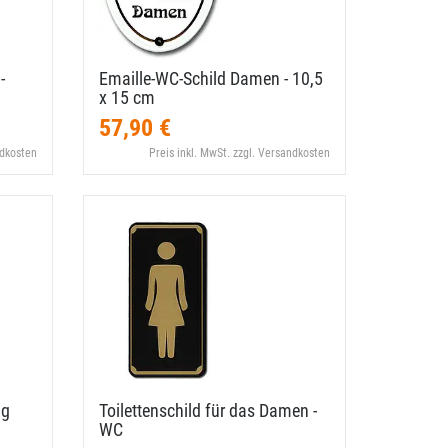
-
Emaille-​WC-​Schild Damen - 10,​5
x 15 cm
57,90 €
ndkosten
Preis inkl. MwSt. zzgl. Versandkosten
ug
Toilettenschild für das Damen -
WC