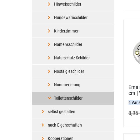
Hinweisschilder
Hundewarnschilder
Kinderzimmer
Namensschilder
Naturschutz Schilder
Nostalgieschilder
Nummerierung
Email
cm |
Toilettenschilder
6 Vari
selbst gestalten
8,95 
nach Eigenschaften
Kooperationen