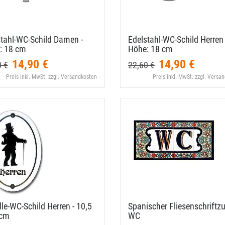
tahl-​WC-​Schild Damen -
Edelstahl-​WC-​Schild Herren 
: 18 cm
Höhe: 18 cm
14,90 €
14,90 €
0 €
22,60 €
Preis inkl. MwSt. zzgl. Versandkosten
Preis inkl. MwSt. zzgl. Versa
le-​WC-​Schild Herren - 10,​5
Spanischer Fliesenschriftz
 cm
WC