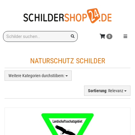
Zum
Hauptinhalt
springen
Stichwort:
Menü e
0
NATURSCHUTZ SCHILDER
Weitere Kategorien durchstöbern:
Sortierung
: Relevanz