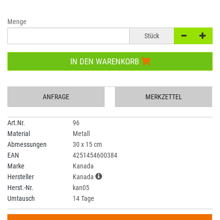
Menge
Stück
IN DEN WARENKORB
ANFRAGE
MERKZETTEL
Art.Nr.
96
Material
Metall
Abmessungen
30 x 15 cm
EAN
4251454600384
Marke
Kanada
Hersteller
Kanada
Herst.-Nr.
kan05
Umtausch
14 Tage