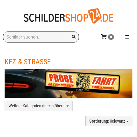
Zum
Hauptinhalt
springen
Stichwort:
Menü e
0
KFZ & STRASSE
Weitere Kategorien durchstöbern:
Sortierung
: Relevanz