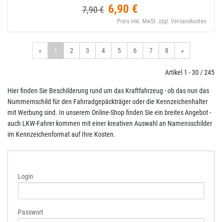
6,90 €
7,90 €
Preis inkl. MwSt. zzgl. Versandkosten
«
1
2
3
4
5
6
7
8
»
Artikel 1 - 30 / 245
Hier finden Sie Beschilderung rund um das Kraftfahrzeug - ob das nun das
Nummernschild für den Fahrradgepäckträger oder die Kennzeichenhalter
mit Werbung sind. In unserem Online-Shop finden Sie ein breites Angebot -
auch LKW-Fahrer kommen mit einer kreativen Auswahl an Namensschilder
im Kennzeichenformat auf Ihre Kosten.
Login
Passwort