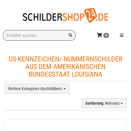
Zum
Hauptinhalt
springen
Stichwort:
Menü e
0
US-KENNZEICHEN/-NUMMERNSCHILDER
AUS DEM AMERIKANISCHEN
BUNDESSTAAT LOUISIANA
Weitere Kategorien durchstöbern:
Sortierung
: Relevanz