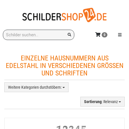
Zum
Hauptinhalt
springen
Stichwort:
Menü e
0
EINZELNE HAUSNUMMERN AUS
EDELSTAHL IN VERSCHIEDENEN GRÖSSEN U
ND SCHRIFTEN
Weitere Kategorien durchstöbern:
Sortierung
: Relevanz