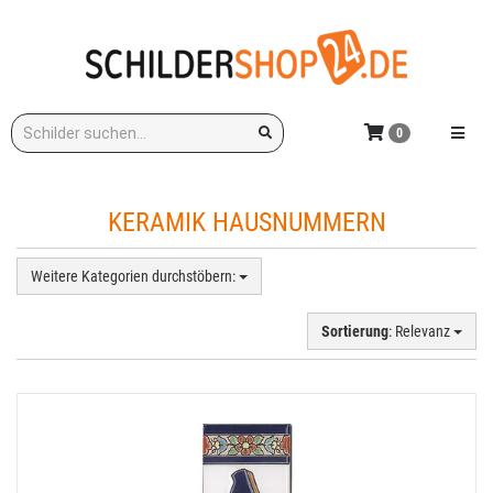
Zum
Hauptinhalt
springen
Stichwort:
Menü e
0
KERAMIK HAUSNUMMERN
Weitere Kategorien durchstöbern:
Sortierung
: Relevanz