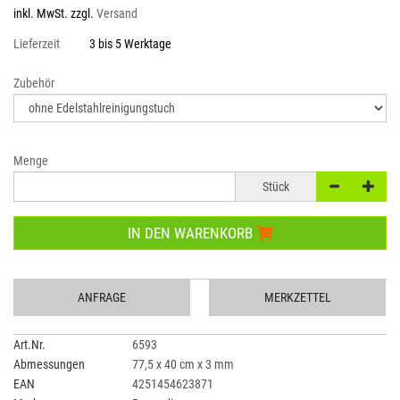
inkl. MwSt. zzgl.
Versand
Lieferzeit
3 bis 5 Werktage
Zubehör
Menge
Stück
IN DEN WARENKORB
ANFRAGE
MERKZETTEL
Art.Nr.
6593
Abmessungen
77,5 x 40 cm x 3 mm
EAN
4251454623871