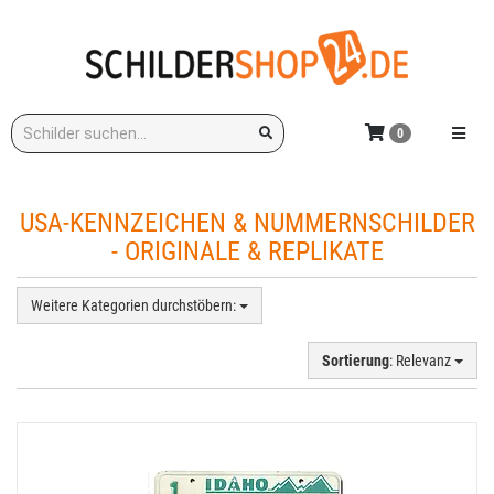
Zum
Hauptinhalt
springen
Stichwort:
Menü e
0
USA-KENNZEICHEN & NUMMERNSCHILDER
- ORIGINALE & REPLIKATE
Weitere Kategorien durchstöbern:
Sortierung
: Relevanz