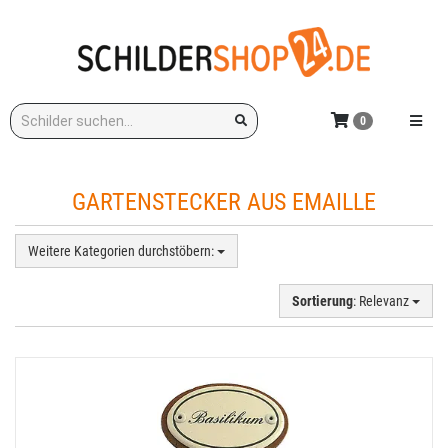
Zum
Hauptinhalt
springen
Stichwort:
Menü e
0
GARTENSTECKER AUS EMAILLE
Weitere Kategorien durchstöbern:
Sortierung
: Relevanz