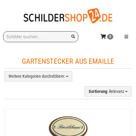
Zum
Hauptinhalt
springen
Stichwort:
Menü e
0
GARTENSTECKER AUS EMAILLE
Weitere Kategorien durchstöbern:
Sortierung
: Relevanz