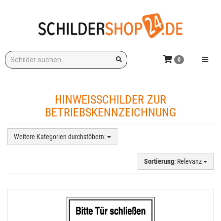
Zum
Hauptinhalt
springen
Stichwort:
Menü e
0
HINWEISSCHILDER ZUR
BETRIEBSKENNZEICHNUNG
Weitere Kategorien durchstöbern:
Sortierung
: Relevanz