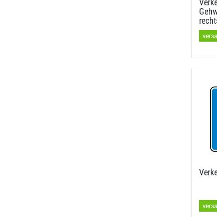
Verke
Gehwe
recht
Verke