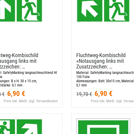
tweg-​Kombischild
Fluchtweg-​Kombischild
ausgang links mit
»Notausgang links mit
tzzeichen: …
Zusatzzeichen: …
l:
SafetyMarking langnachleuchtend HI
Material:
SafetyMarking langnachleuch
ie
150 Folie
ungen:
B x H: 30 x 15 cm,
Abmessungen:
BxH: 30x15 cm, Material
lstärke: 0,1 mm
0,1 mm
6,90 €
6,90 €
8 €
19,70 €
Preis inkl. MwSt. zzgl. Versandkosten
Preis inkl. MwSt. zzgl. Versa