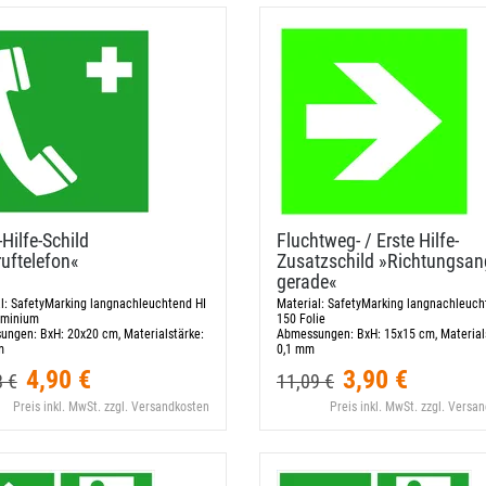
​Hilfe-​Schild
Fluchtweg- / Erste Hilfe-​
uftelefon«
Zusatzschild »Richtungsa
gerade«
l:
SafetyMarking langnachleuchtend HI
Material:
SafetyMarking langnachleuch
uminium
150 Folie
ungen:
BxH: 20x20 cm, Materialstärke:
Abmessungen:
BxH: 15x15 cm, Material
m
0,1 mm
4,90 €
3,90 €
8 €
11,09 €
Preis inkl. MwSt. zzgl. Versandkosten
Preis inkl. MwSt. zzgl. Versa