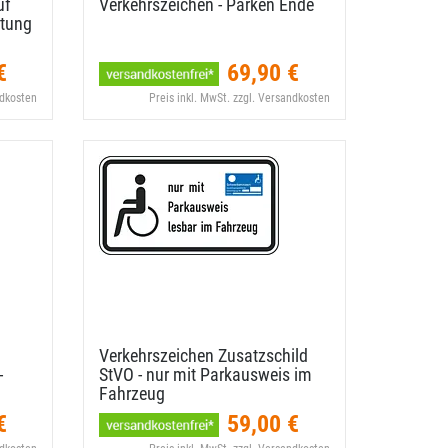
uf
Verkehrszeichen - Parken Ende
htung
€
69,90 €
ndkosten
Preis inkl. MwSt. zzgl. Versandkosten
Verkehrszeichen Zusatzschild
-
StVO - nur mit Parkausweis im
Fahrzeug
€
59,00 €