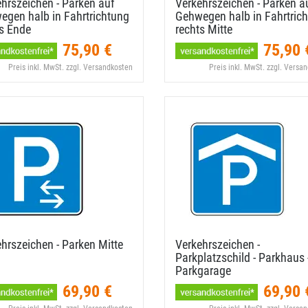
hrszeichen - Parken auf
Verkehrszeichen - Parken a
gen halb in Fahrtrichtung
Gehwegen halb in Fahrtric
s Ende
rechts Mitte
75,90 €
75,90 
Preis inkl. MwSt. zzgl. Versandkosten
Preis inkl. MwSt. zzgl. Versa
hrszeichen - Parken Mitte
Verkehrszeichen -
Parkplatzschild - Parkhaus 
Parkgarage
69,90 €
69,90 