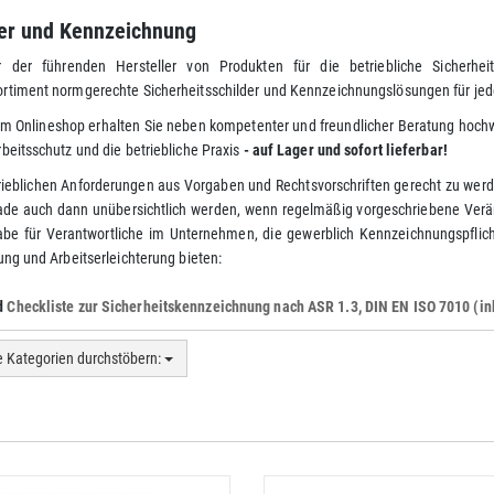
er und Kennzeichnung
r der führenden Hersteller von Produkten für die betriebliche Sicherhe
ortiment normgerechte Sicherheitsschilder und Kennzeichnungslösungen für j
em Onlineshop erhalten Sie neben kompetenter und freundlicher Beratung hoch
rbeitsschutz und die betriebliche Praxis
- auf Lager und sofort lieferbar!
rieblichen Anforderungen aus Vorgaben und Rechtsvorschriften gerecht zu werden,
ade auch dann unübersichtlich werden, wenn regelmäßig vorgeschriebene Ve
be für Verantwortliche im Unternehmen, die gewerblich Kennzeichnungspflicht 
lung und Arbeitserleichterung bieten:
d
Checkliste zur Sicherheitskennzeichnung nach ASR 1.3, DIN EN ISO 7010 (in
e Kategorien durchstöbern: