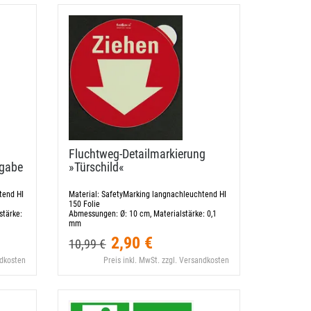
Fluchtweg-​Detailmarkierung
ngabe
»Türschild«
tend HI
Material:
SafetyMarking langnachleuchtend HI
150 Folie
stärke:
Abmessungen:
Ø: 10 cm, Materialstärke: 0,1
mm
2,90 €
10,99 €
ndkosten
Preis inkl. MwSt. zzgl. Versandkosten