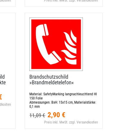
ndkosten
Preis inkl. MwSt. zzgl. Versandkosten
ild
Brandschutzschild
kte
»Brandmeldetelefon«
Material:
SafetyMarking langnachleuchtend HI
€
150 Folie
Abmessungen:
BxH: 15x15 cm, Materialstärke:
ndkosten
0,1 mm
2,90 €
11,09 €
Preis inkl. MwSt. zzgl. Versandkosten