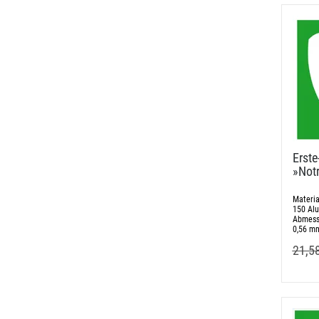
Erste-
»Notr
Materia
150 Al
Abmess
0,56 m
21,5