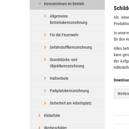
Kennzeichnen im Betrieb
Schild
Allgemeine
Als eine
Betriebskennzeichnung
Produkts
In unser
Für die Feuerwehr
für den A
Gefahrstoffkennzeichnung
Allen bet
kann ger
Grundstücks- und
der Aufga
Objektkennzeichnung
Hilfestel
Haltverbote
Downloa
Parkplatzkennzeichnung
Weiter
Sicherheit am Arbeitsplatz
Klebefolie
Werbeschilder