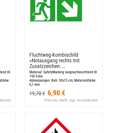
Fluchtweg-​Kombischild
»Notausgang rechts mit
Zusatzzeichen: …
tend HI
Material:
SafetyMarking langnachleuchtend HI
150 Folie
stärke:
Abmessungen:
BxH: 30x15 cm, Materialstärke:
0,1 mm
6,90 €
19,70 €
ndkosten
Preis inkl. MwSt. zzgl. Versandkosten