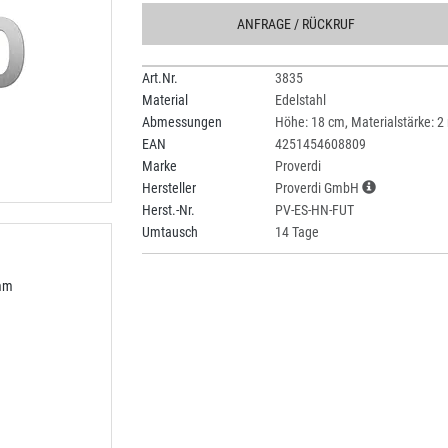
ANFRAGE
/ RÜCKRUF
Art.Nr.
3835
Material
Edelstahl
Abmessungen
Höhe: 18 cm, Materialstärke: 
EAN
4251454608809
Marke
Proverdi
Hersteller
Proverdi GmbH
Herst.-Nr.
PV-ES-HN-FUT
Umtausch
14 Tage
 mm