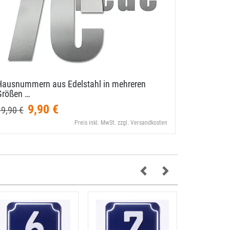
Hausnummern aus Edelstahl in mehreren
Einstellig
Größen …
9,90 €
9,99 €
19,90 €
Preis inkl. MwSt. zzgl. Versandkosten