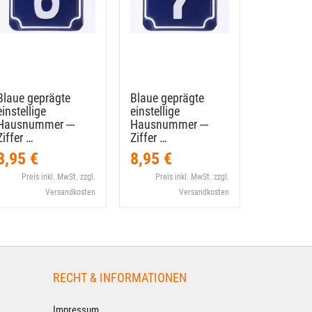
Blaue geprägte
Blaue geprägte
Blaue gep
einstellige
einstellige
einstellig
Hausnummer --​-
Hausnummer --​-
Hausnumme
Ziffer …
Ziffer …
Ziffer …
8,95 €
8,95 €
8,95 €
Preis inkl. MwSt. zzgl.
Preis inkl. MwSt. zzgl.
Preis i
Versandkosten
Versandkosten
RECHT & INFORMATIONEN
Impressum