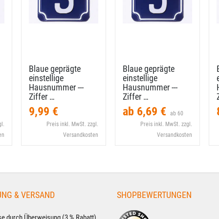
Blaue geprägte
Blaue geprägte
einstellige
einstellige
Hausnummer --​-
Hausnummer --​-
Ziffer …
Ziffer …
9,99 €
ab 6,69 €
ab 60
l.
Preis inkl. MwSt. zzgl.
Preis inkl. MwSt. zzgl.
en
Versandkosten
Versandkosten
UNG & VERSAND
SHOPBEWERTUNGEN
e durch Überweisung (3 % Rabatt)