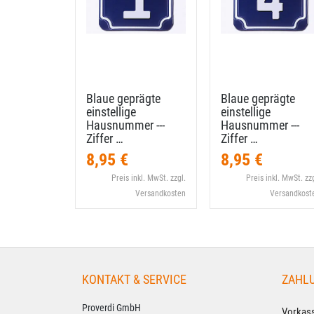
Blaue geprägte
Blaue geprägte
einstellige
einstellige
Hausnummer --​-
Hausnummer --​-
Ziffer …
Ziffer …
8,95 €
8,95 €
Preis inkl. MwSt. zzgl.
Preis inkl. MwSt. zzg
Versandkosten
Versandkost
KONTAKT & SERVICE
ZAHL
Proverdi GmbH
Vorkass