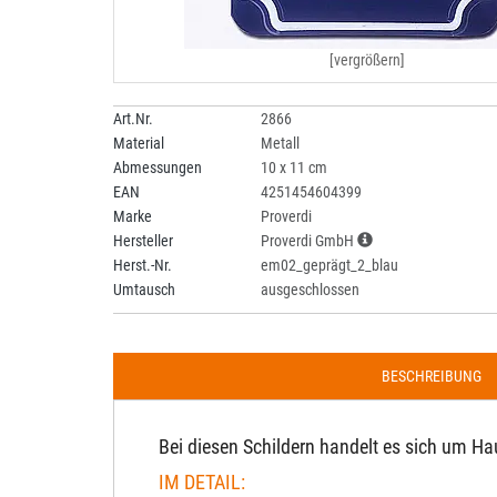
[vergrößern]
Art.Nr.
2866
Material
Metall
Abmessungen
10 x 11 cm
EAN
4251454604399
Marke
Proverdi
Hersteller
Proverdi GmbH
Herst.-Nr.
em02_geprägt_2_blau
Umtausch
ausgeschlossen
BESCHREIBUNG
Bei diesen Schildern handelt es sich um Ha
IM DETAIL: