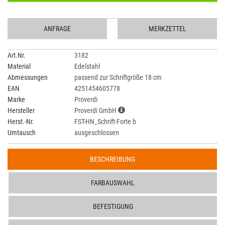
ANFRAGE
MERKZETTEL
Art.Nr.
3182
Material
Edelstahl
Abmessungen
passend zur Schriftgröße 18 cm
EAN
4251454605778
Marke
Proverdi
Hersteller
Proverdi GmbH
Herst.-Nr.
FST-HN_Schrift-Forte b
Umtausch
ausgeschlossen
BESCHREIBUNG
FARBAUSWAHL
BEFESTIGUNG