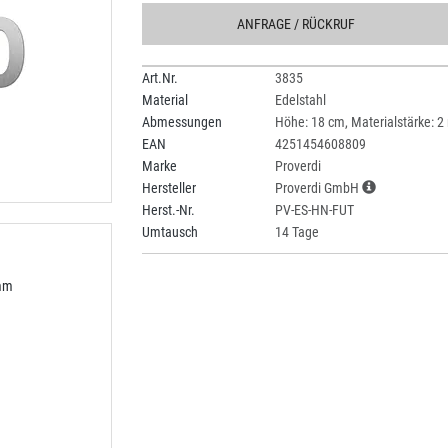
ANFRAGE
/ RÜCKRUF
Art.Nr.
3835
Material
Edelstahl
Abmessungen
Höhe: 18 cm, Materialstärke: 
EAN
4251454608809
Marke
Proverdi
Hersteller
Proverdi GmbH
Herst.-Nr.
PV-ES-HN-FUT
Umtausch
14 Tage
 mm