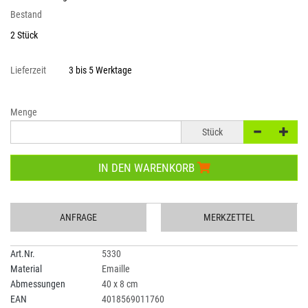
Bestand
2 Stück
Lieferzeit
3 bis 5 Werktage
Menge
Stück
IN DEN WARENKORB
ANFRAGE
MERKZETTEL
Art.Nr.
5330
Material
Emaille
Abmessungen
40 x 8 cm
EAN
4018569011760