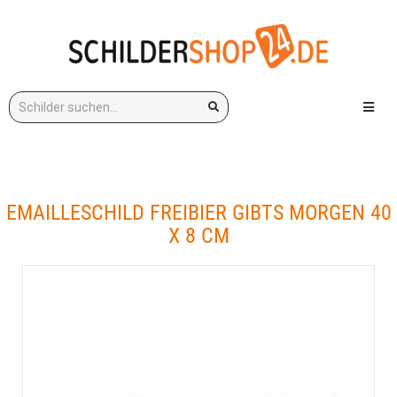
Stichwort:
Menü e
EMAILLESCHILD FREIBIER GIBTS MORGEN 40
X 8 CM