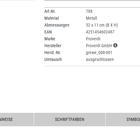
Art.Nr.
788
Material
Metall
Abmessungen
52 x 11 cm (B X H)
EAN
4251454602487
Marke
Proverdi
Hersteller
Proverdi GmbH
Herst.-Nr.
grewe_008-001
Umtausch
ausgeschlossen
NWEISE
SCHRIFTFARBEN
SYMBO