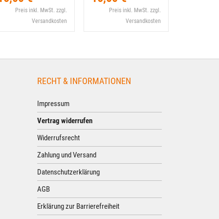
Preis inkl. MwSt. zzgl.
Preis inkl. MwSt. zzgl.
Preis i
Versandkosten
Versandkosten
RECHT & INFORMATIONEN
Impressum
Vertrag widerrufen
Widerrufsrecht
Zahlung und Versand
Datenschutzerklärung
AGB
Erklärung zur Barrierefreiheit