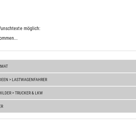
 Wunschtexte möglich:
kommen...
MAT
DEEN > LASTWAGENFAHRER
LDER > TRUCKER & LKW
ER