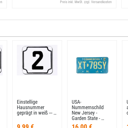
en
Preis inkl. MwSt. zzgl. Versandkosten
Einstellige
USA-​
Hausnummer
Nummernschild
geprägt in weiß --​- …
New Jersey -
Garden State - …
9,99 €
16,00 €