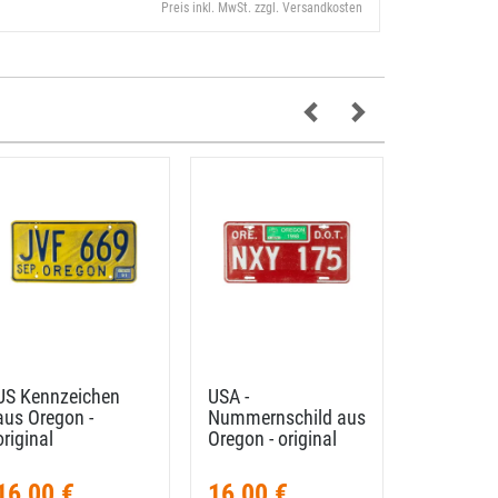
Preis inkl. MwSt. zzgl. Versandkosten
US Kennzeichen
USA -
USA-​Ken
aus Oregon -
Nummernschild aus
Idaho - 
original
Oregon - original
Potatoes 
16,00 €
16,00 €
7,95 €