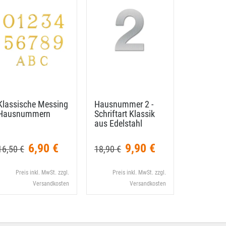
Klassische Messing
Hausnummer 2 -
Hausnumm
Hausnummern
Schriftart Klassik
Schriftart
aus Edelstahl
aus Edels
6,90 €
9,90 €
16,50 €
18,90 €
18,90 €
Preis inkl. MwSt. zzgl.
Preis inkl. MwSt. zzgl.
Preis i
Versandkosten
Versandkosten