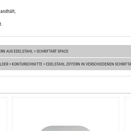
tand
hält
,
t.
RN AUS EDELSTAHL > SCHRIFTART SPACE
LDER > KONTURSCHNITTE > EDELSTAHL ZIFFERN IN VERSCHIEDENEN SCHRIFT