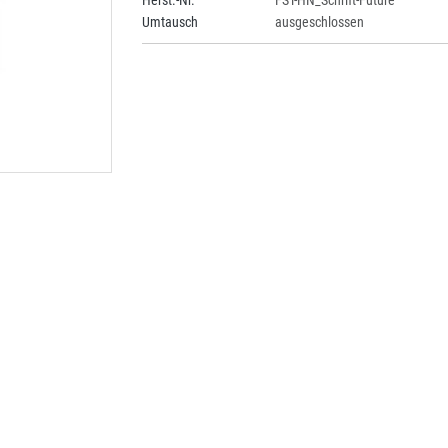
Herst.-Nr.
FST-HN_Schrift-Future
Umtausch
ausgeschlossen