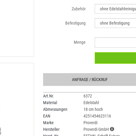
Zubehör
Befestigung
Menge
ANFRAGE
/ RÜCKRUF
Art.Nr.
6372
Material
Edelstahl
Abmessungen
18 cm hoch
EAN
4251454623116
Marke
Proverdi
Hersteller
Proverdi GmbH