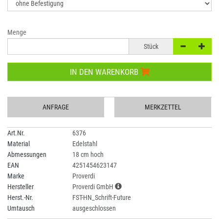
Menge
Stück
IN DEN WARENKORB
ANFRAGE
MERKZETTEL
Art.Nr.
6376
Material
Edelstahl
Abmessungen
18 cm hoch
EAN
4251454623147
Marke
Proverdi
Hersteller
Proverdi GmbH
Herst.-Nr.
FST-HN_Schrift-Future
Umtausch
ausgeschlossen