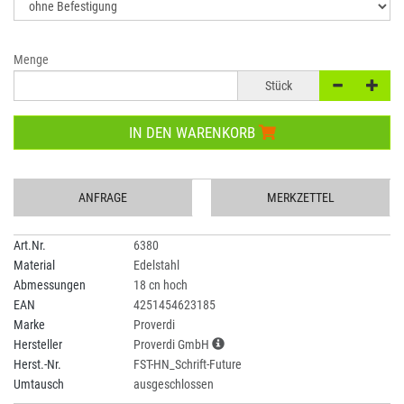
Menge
Stück
IN DEN WARENKORB
ANFRAGE
MERKZETTEL
Art.Nr.
6380
Material
Edelstahl
Abmessungen
18 cn hoch
EAN
4251454623185
Marke
Proverdi
Hersteller
Proverdi GmbH
Herst.-Nr.
FST-HN_Schrift-Future
Umtausch
ausgeschlossen