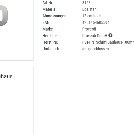
Art.Nr.
3163
Material
Edelstahl
Abmessungen
18 cm hoch
EAN
4251454605594
Marke
Proverdi
Hersteller
Proverdi GmbH
Herst.-Nr.
FST-HN_Schrift-Bauhaus-180m
Umtausch
ausgeschlossen
uhaus