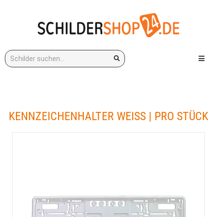
Stichwort:
Menü e
KENNZEICHENHALTER WEISS | PRO STÜCK