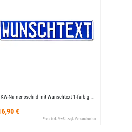
LKW-​Namensschild mit Wunschtext 1-​farbig …
Kennzeic
neongelb
16,90 €
19,80 €
Preis inkl. MwSt. zzgl. Versandkosten