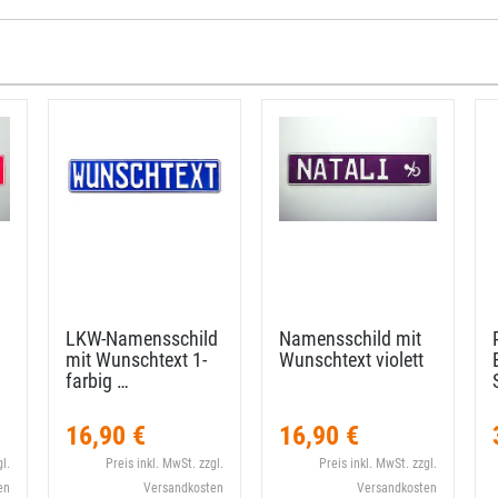
LKW-​Namensschild
Namensschild mit
mit Wunschtext 1-​
Wunschtext violett
farbig …
16,90 €
16,90 €
l.
Preis inkl. MwSt. zzgl.
Preis inkl. MwSt. zzgl.
en
Versandkosten
Versandkosten