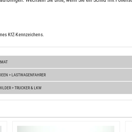
eines KfZ-Kennzeichens.
MAT
DEEN > LASTWAGENFAHRER
LDER > TRUCKER & LKW