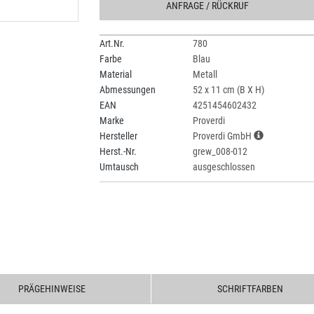
ANFRAGE
/ RÜCKRUF
Art.Nr.
780
Farbe
Blau
Material
Metall
Abmessungen
52 x 11 cm (B X H)
EAN
4251454602432
Marke
Proverdi
Hersteller
Proverdi GmbH
Herst.-Nr.
grew_008-012
Umtausch
ausgeschlossen
PRÄGEHINWEISE
SCHRIFTFARBEN