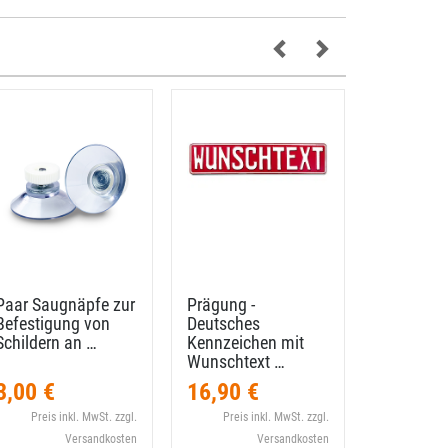
Paar Saugnäpfe zur
Prägung -
Individuel
Befestigung von
Deutsches
Namenssc
Schildern an …
Kennzeichen mit
Wunschn
Wunschtext …
…
3,00 €
16,90 €
16,90 
Preis inkl. MwSt. zzgl.
Preis inkl. MwSt. zzgl.
Preis i
Versandkosten
Versandkosten