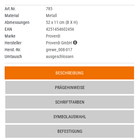
Art.Nr.
785
Material
Metall
Abmessungen
52 x 11 cm (B X H)
EAN
4251454602456
Marke
Proverdi
Hersteller
Proverdi GmbH
Herst.-Nr.
grewe_008-017
Umtausch
ausgeschlossen
BESCHREIBUNG
PRÄGEHINWEISE
SCHRIFTFARBEN
SYMBOLAUSWAHL
BEFESTIGUNG