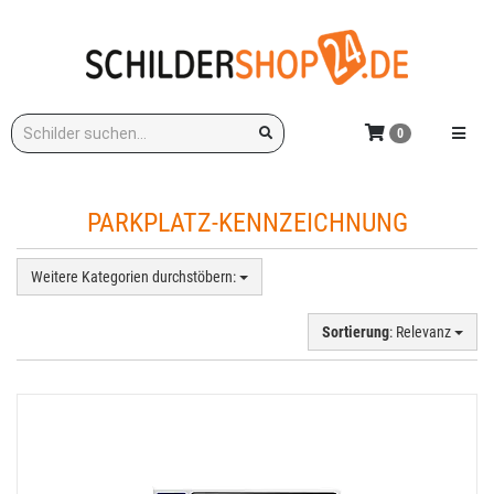
Zum
Hauptinhalt
springen
Stichwort:
Menü e
0
PARKPLATZ-KENNZEICHNUNG
Weitere Kategorien durchstöbern:
Sortierung
: Relevanz