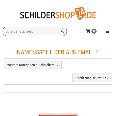
Zum
Hauptinhalt
springen
Stichwort:
Menü e
0
NAMENSSCHILDER AUS EMAILLE
Weitere Kategorien durchstöbern:
Sortierung
: Relevanz