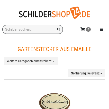
Zum
Hauptinhalt
springen
Stichwort:
Menü e
0
GARTENSTECKER AUS EMAILLE
Weitere Kategorien durchstöbern:
Sortierung
: Relevanz