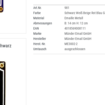
Art.Nr.
981
Farbe
Schwarz Weiß Beige Rot Blau G
Material
Emaille Metall
Abmessungen
B: 14 cm H: 12 cm
EAN
4018569008111
Marke
Münder Email GmbH
Hersteller
Münder Email GmbH
Herst.-Nr.
ME3002-2
chwarz
Umtausch
ausgeschlossen