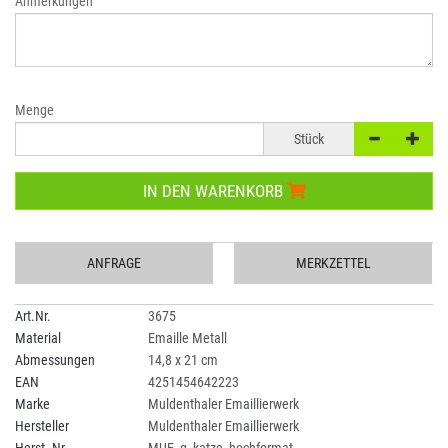
Anmerkungen
Menge
Stück
IN DEN WARENKORB
ANFRAGE
MERKZETTEL
Art.Nr.
3675
Material
Emaille Metall
Abmessungen
14,8 x 21 cm
EAN
4251454642223
Marke
Muldenthaler Emaillierwerk
Hersteller
Muldenthaler Emaillierwerk
Herst.-Nr.
MUE_g_katze_hochformat